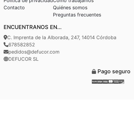
Política de privacidad
Cómo trabajamos
Contacto
Quiénes somos
Preguntas frecuentes
ENCUENTRANOS EN...
C. Imprenta de la Alborada, 247, 14014 Córdoba
678582852
pedidos@defucor.com
DEFUCOR SL
Pago seguro
Paypal
Stripe
Visa
Masterca
Americ
Disc