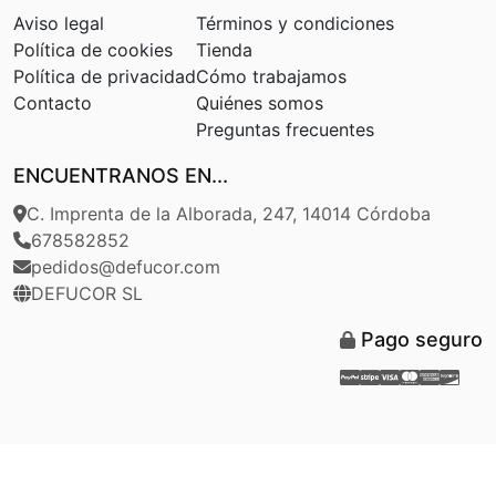
Aviso legal
Términos y condiciones
Política de cookies
Tienda
Política de privacidad
Cómo trabajamos
Contacto
Quiénes somos
Preguntas frecuentes
ENCUENTRANOS EN...
C. Imprenta de la Alborada, 247, 14014 Córdoba
678582852
pedidos@defucor.com
DEFUCOR SL
Pago seguro
Paypal
Stripe
Visa
Masterca
Americ
Disc