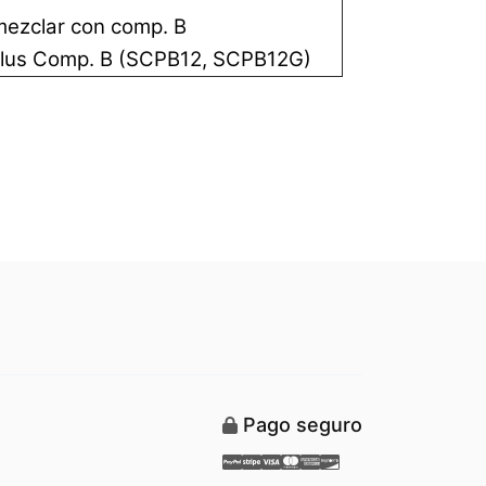
mezclar con comp. B
Plus Comp. B (SCPB12, SCPB12G)
Pago seguro
Paypal
Stripe
Visa
Mastercard
American Express
Discover