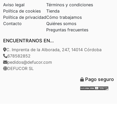
Aviso legal
Términos y condiciones
Política de cookies
Tienda
Política de privacidad
Cómo trabajamos
Contacto
Quiénes somos
Preguntas frecuentes
ENCUENTRANOS EN...
C. Imprenta de la Alborada, 247, 14014 Córdoba
678582852
pedidos@defucor.com
DEFUCOR SL
Pago seguro
Paypal
Stripe
Visa
Masterca
Americ
Disc