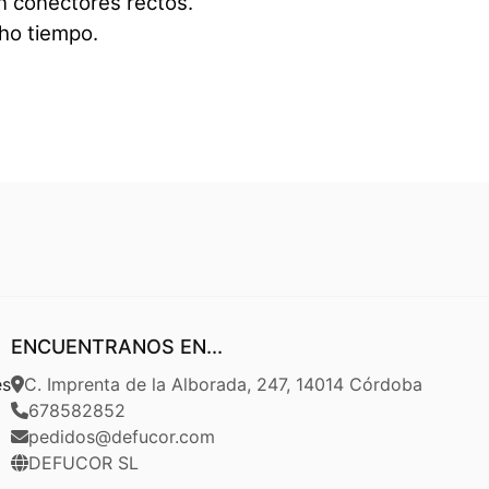
on conectores rectos.
ho tiempo.
ENCUENTRANOS EN...
es
C. Imprenta de la Alborada, 247, 14014 Córdoba
678582852
pedidos@defucor.com
DEFUCOR SL