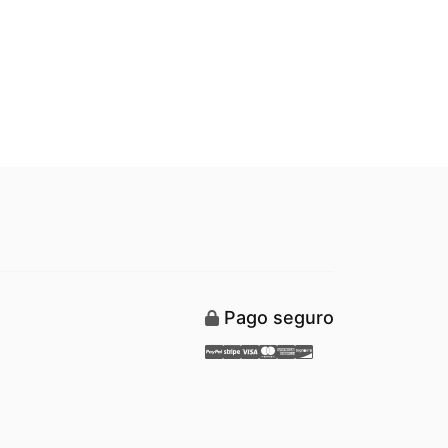
Pago seguro
Paypal
Stripe
Visa
Mastercard
American Express
Discover