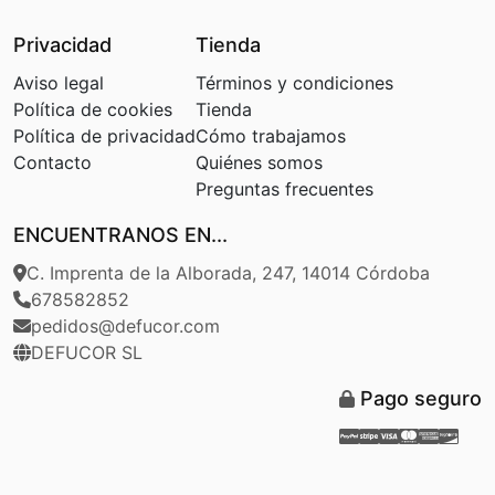
Privacidad
Tienda
Aviso legal
Términos y condiciones
Política de cookies
Tienda
Política de privacidad
Cómo trabajamos
Contacto
Quiénes somos
Preguntas frecuentes
ENCUENTRANOS EN...
C. Imprenta de la Alborada, 247, 14014 Córdoba
678582852
pedidos@defucor.com
DEFUCOR SL
Pago seguro
Paypal
Stripe
Visa
Masterca
Americ
Disc