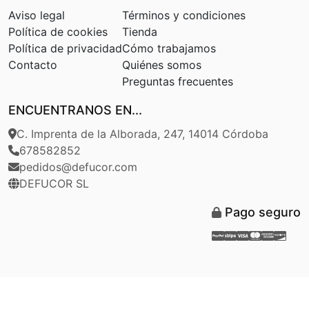
Aviso legal
Términos y condiciones
Política de cookies
Tienda
Política de privacidad
Cómo trabajamos
Contacto
Quiénes somos
Preguntas frecuentes
ENCUENTRANOS EN...
C. Imprenta de la Alborada, 247, 14014 Córdoba
678582852
pedidos@defucor.com
DEFUCOR SL
Pago seguro
Paypal
Stripe
Visa
Masterca
Americ
Disc