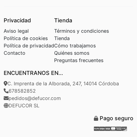
Privacidad
Tienda
Aviso legal
Términos y condiciones
Política de cookies
Tienda
Política de privacidad
Cómo trabajamos
Contacto
Quiénes somos
Preguntas frecuentes
ENCUENTRANOS EN...
C. Imprenta de la Alborada, 247, 14014 Córdoba
678582852
pedidos@defucor.com
DEFUCOR SL
Pago seguro
Paypal
Stripe
Visa
Masterca
Americ
Disc