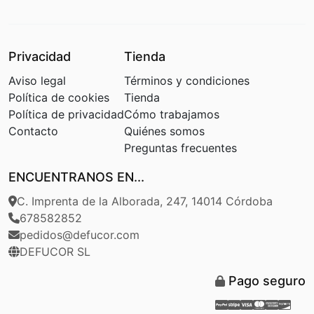
Privacidad
Tienda
Aviso legal
Términos y condiciones
Política de cookies
Tienda
Política de privacidad
Cómo trabajamos
Contacto
Quiénes somos
Preguntas frecuentes
ENCUENTRANOS EN...
C. Imprenta de la Alborada, 247, 14014 Córdoba
678582852
pedidos@defucor.com
DEFUCOR SL
Pago seguro
Paypal
Stripe
Visa
Masterca
Americ
Disc