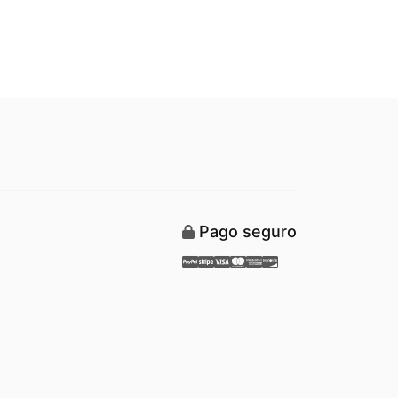
Pago seguro
Paypal
Stripe
Visa
Mastercard
American Express
Discover