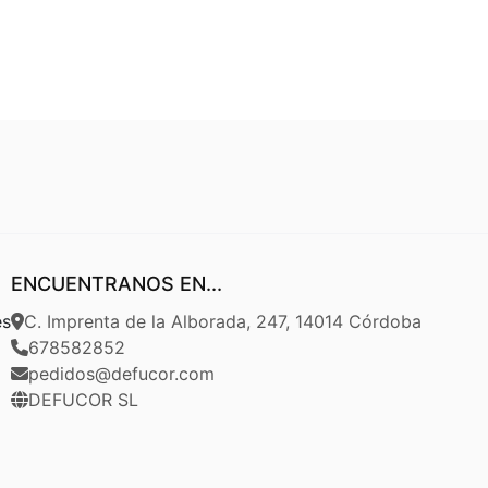
ENCUENTRANOS EN...
es
C. Imprenta de la Alborada, 247, 14014 Córdoba
678582852
pedidos@defucor.com
DEFUCOR SL