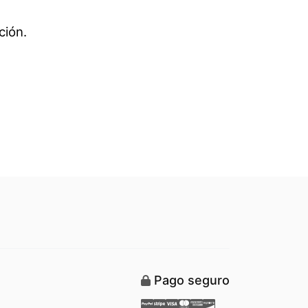
ción.
Pago seguro
Paypal
Stripe
Visa
Mastercard
American Express
Discover