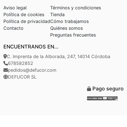
Aviso legal
Términos y condiciones
Política de cookies
Tienda
Política de privacidad
Cómo trabajamos
Contacto
Quiénes somos
Preguntas frecuentes
ENCUENTRANOS EN...
C. Imprenta de la Alborada, 247, 14014 Córdoba
678582852
pedidos@defucor.com
DEFUCOR SL
Pago seguro
Paypal
Stripe
Visa
Masterca
Americ
Disc