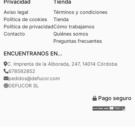
Privacidad
Tienda
Aviso legal
Términos y condiciones
Política de cookies
Tienda
Política de privacidad
Cómo trabajamos
Contacto
Quiénes somos
Preguntas frecuentes
ENCUENTRANOS EN...
C. Imprenta de la Alborada, 247, 14014 Córdoba
678582852
pedidos@defucor.com
DEFUCOR SL
Pago seguro
Paypal
Stripe
Visa
Masterca
Americ
Disc