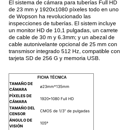
El sistema de cámara para tuberías Full HD
de 23 mm y 1920x1080 píxeles todo en uno
de Wopson ha revolucionado las
inspecciones de tuberías. El sistem incluye
un monitor HD de 10,1 pulgadas, un carrete
de cable de 30 m y 6.3mm; y un abezal de
cable autonivelante opcional de 25 mm con
transmisor integrado 512 Hz, compatible con
tarjeta SD de 256 G y memoria USB.
FICHA TÉCNICA
TAMAÑO DE
ø23mm*135mm
CÁMARA
PÍXELES DE
1920*1080 Full HD
CÁMARA
TAMAÑO DEL
CMOS de 1/3" de pulgadas
CENSOR
ÁNGULO DE
105º
VISIÓN