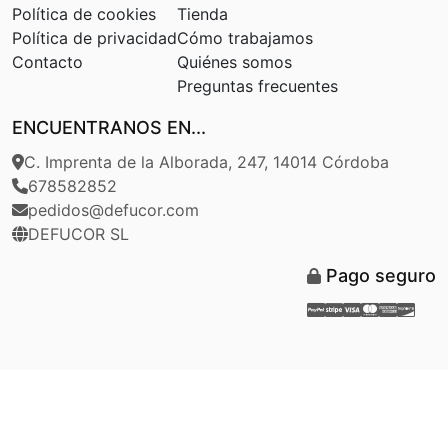
Política de cookies
Tienda
Política de privacidad
Cómo trabajamos
Contacto
Quiénes somos
Preguntas frecuentes
ENCUENTRANOS EN...
C. Imprenta de la Alborada, 247, 14014 Córdoba
678582852
pedidos@defucor.com
DEFUCOR SL
Pago seguro
Paypal
Stripe
Visa
Masterca
Americ
Disc