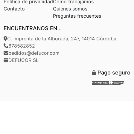
Política de privacidad
Cómo trabajamos
Contacto
Quiénes somos
Preguntas frecuentes
ENCUENTRANOS EN...
C. Imprenta de la Alborada, 247, 14014 Córdoba
678582852
pedidos@defucor.com
DEFUCOR SL
Pago seguro
Paypal
Stripe
Visa
Masterca
Americ
Disc