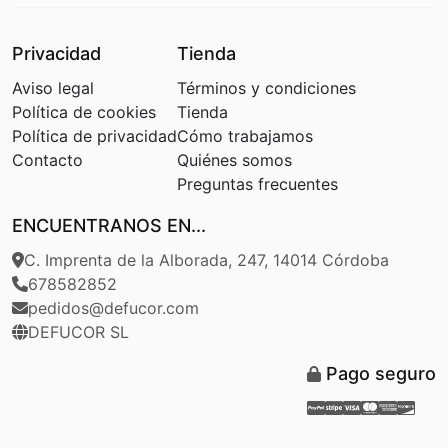
Privacidad
Tienda
Aviso legal
Términos y condiciones
Política de cookies
Tienda
Política de privacidad
Cómo trabajamos
Contacto
Quiénes somos
Preguntas frecuentes
ENCUENTRANOS EN...
C. Imprenta de la Alborada, 247, 14014 Córdoba
678582852
pedidos@defucor.com
DEFUCOR SL
Pago seguro
Paypal
Stripe
Visa
Masterca
Americ
Disc