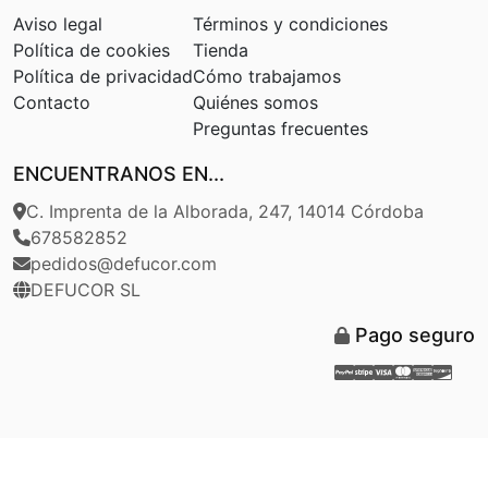
Aviso legal
Términos y condiciones
Política de cookies
Tienda
Política de privacidad
Cómo trabajamos
Contacto
Quiénes somos
Preguntas frecuentes
ENCUENTRANOS EN...
C. Imprenta de la Alborada, 247, 14014 Córdoba
678582852
pedidos@defucor.com
DEFUCOR SL
Pago seguro
Paypal
Stripe
Visa
Masterca
Americ
Disc