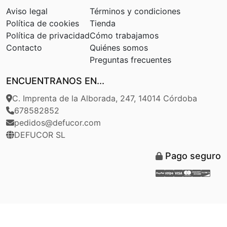
Aviso legal
Términos y condiciones
Política de cookies
Tienda
Política de privacidad
Cómo trabajamos
Contacto
Quiénes somos
Preguntas frecuentes
ENCUENTRANOS EN...
C. Imprenta de la Alborada, 247, 14014 Córdoba
678582852
pedidos@defucor.com
DEFUCOR SL
Pago seguro
Paypal
Stripe
Visa
Masterca
Americ
Disc