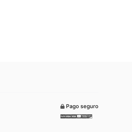
Pago seguro
Paypal
Stripe
Visa
Mastercard
American Express
Discover