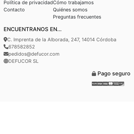
Política de privacidad
Cómo trabajamos
Contacto
Quiénes somos
Preguntas frecuentes
ENCUENTRANOS EN...
C. Imprenta de la Alborada, 247, 14014 Córdoba
678582852
pedidos@defucor.com
DEFUCOR SL
Pago seguro
Paypal
Stripe
Visa
Masterca
Americ
Disc