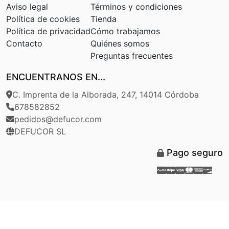
Aviso legal
Términos y condiciones
Política de cookies
Tienda
Política de privacidad
Cómo trabajamos
Contacto
Quiénes somos
Preguntas frecuentes
ENCUENTRANOS EN...
C. Imprenta de la Alborada, 247, 14014 Córdoba
678582852
pedidos@defucor.com
DEFUCOR SL
Pago seguro
Paypal
Stripe
Visa
Masterca
Americ
Disc