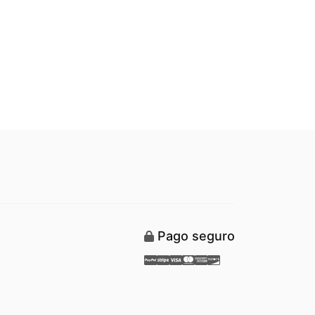
Pago seguro
Paypal
Stripe
Visa
Mastercard
American Express
Discover