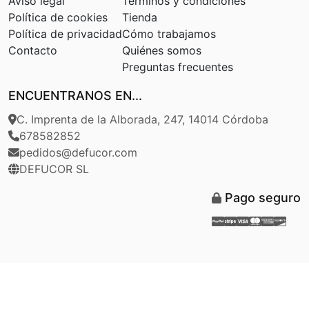
Aviso legal
Términos y condiciones
Política de cookies
Tienda
Política de privacidad
Cómo trabajamos
Contacto
Quiénes somos
Preguntas frecuentes
ENCUENTRANOS EN...
C. Imprenta de la Alborada, 247, 14014 Córdoba
678582852
pedidos@defucor.com
DEFUCOR SL
Pago seguro
Paypal
Stripe
Visa
Masterca
Americ
Disc