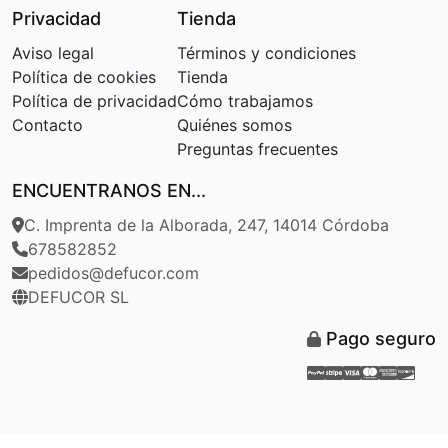
Privacidad
Tienda
Aviso legal
Términos y condiciones
Política de cookies
Tienda
Política de privacidad
Cómo trabajamos
Contacto
Quiénes somos
Preguntas frecuentes
ENCUENTRANOS EN...
C. Imprenta de la Alborada, 247, 14014 Córdoba
678582852
pedidos@defucor.com
DEFUCOR SL
Pago seguro
Paypal
Stripe
Visa
Masterca
Americ
Disc