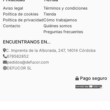
Aviso legal
Términos y condiciones
Política de cookies
Tienda
Política de privacidad
Cómo trabajamos
Contacto
Quiénes somos
Preguntas frecuentes
ENCUENTRANOS EN...
C. Imprenta de la Alborada, 247, 14014 Córdoba
678582852
pedidos@defucor.com
DEFUCOR SL
Pago seguro
Paypal
Stripe
Visa
Masterca
Americ
Disc