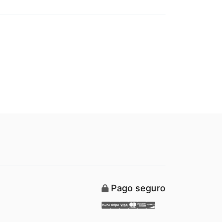
Pago seguro
Paypal
Stripe
Visa
Mastercard
American Express
Discover