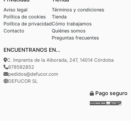
Aviso legal
Términos y condiciones
Política de cookies
Tienda
Política de privacidad
Cómo trabajamos
Contacto
Quiénes somos
Preguntas frecuentes
ENCUENTRANOS EN...
C. Imprenta de la Alborada, 247, 14014 Córdoba
678582852
pedidos@defucor.com
DEFUCOR SL
Pago seguro
Paypal
Stripe
Visa
Masterca
Americ
Disc